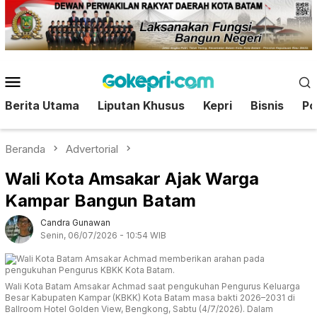
Loncat
ke
konten
Menu
Mobile
Berita Utama
Liputan Khusus
Kepri
Bisnis
Pol
Beranda
Advertorial
Wali Kota Amsakar Ajak Warga
Kampar Bangun Batam
Candra Gunawan
Senin, 06/07/2026 - 10:54 WIB
Wali Kota Batam Amsakar Achmad saat pengukuhan Pengurus Keluarga
Besar Kabupaten Kampar (KBKK) Kota Batam masa bakti 2026–2031 di
Ballroom Hotel Golden View, Bengkong, Sabtu (4/7/2026). Dalam