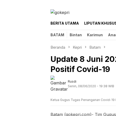
Loncat
ke
konten
BERITA UTAMA
LIPUTAN KHUSU
BATAM
Bintan
Karimun
Ana
Beranda
Kepri
Batam
Update 8 Juni 2
Positif Covid-19
Rusdi
Senin, 08/06/2020 - 19:38 WIB
Ketua Gugus Tugas Penanganan Covid-19
Batam (gokepri.com)- Tim Gugus