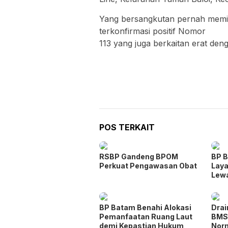
Yang bersangkutan pernah memil
terkonfirmasi positif Nomor
113 yang juga berkaitan erat de
POS TERKAIT
RSBP Gandeng BPOM
BP B
Perkuat Pengawasan Obat
Laya
Lew
BP Batam Benahi Alokasi
Drai
Pemanfaatan Ruang Laut
BMS
demi Kepastian Hukum
Norm