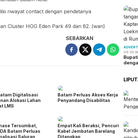
iki riwayat contact dengan pendetanya
ngan Cluster HOG Eden Park 49 dan 82. (wan)
SEBARKAN
ADVERT
09:39 W
Bupat
deng
LIPU
atam Digitalisasi
Batam Perluas Akses Kerja
nan Alokasi Lahan
Penyandang Disabilitas
at LMS
nase Tersumbat,
Empat Kali Beraksi, Pencuri
DA Batam Perluas
Kabel Jembatan Barelang
alisasi Saluran
Ditangkap