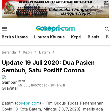
Loncat
ke
konten
Menu
Mobile
Berita Utama
Liputan Khusus
Kepri
Bisnis
Pol
Beranda
Kepri
Batam
Update 19 Juli 2020: Dua Pasien
Sembuh, Satu Positif Corona
Iwan
Minggu, 19/07/2020 - 20:49 WIB
Batam (
gokepri.com
) – Tim Gugus Tugas Penanganan
Covid-19 Kota Batam, Minggu (19/7/2020), merilis ada