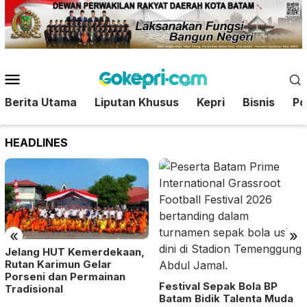
Loncat
ke
konten
Menu
Mobile
Berita Utama
Liputan Khusus
Kepri
Bisnis
Pol
HEADLINES
«
»
Jelang HUT Kemerdekaan,
Rutan Karimun Gelar
Porseni dan Permainan
Festival Sepak Bola BP
Tradisional
Batam Bidik Talenta Muda