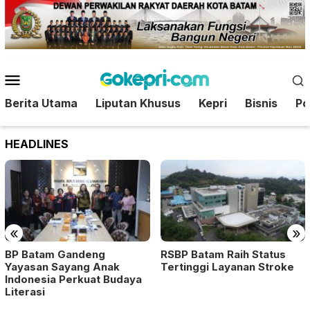
Loncat
ke
konten
Menu
Mobile
Berita Utama
Liputan Khusus
Kepri
Bisnis
Pol
HEADLINES
«
»
BP Batam Gandeng
RSBP Batam Raih Status
Yayasan Sayang Anak
Tertinggi Layanan Stroke
Indonesia Perkuat Budaya
Literasi