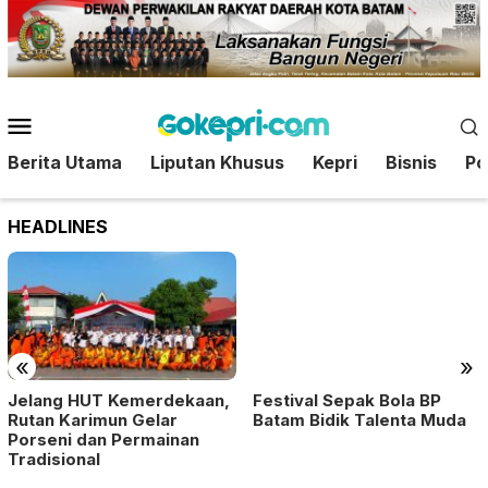
Loncat
ke
konten
Menu
Mobile
Berita Utama
Liputan Khusus
Kepri
Bisnis
Pol
HEADLINES
«
»
Festival Sepak Bola BP
Jelang HUT Kemerdekaan,
Batam Bidik Talenta Muda
Rutan Karimun Gelar
Porseni dan Permainan
Tradisional