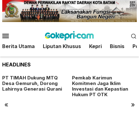
Loncat
ke
konten
Menu
Mobile
Berita Utama
Liputan Khusus
Kepri
Bisnis
Pol
HEADLINES
PT TIMAH Dukung MTQ
Pemkab Karimun
Desa Gemuruh, Dorong
Komitmen Jaga Iklim
Lahirnya Generasi Qurani
Investasi dan Kepastian
Hukum PT OTK
«
»