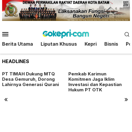
Loncat
ke
konten
Menu
Mobile
Berita Utama
Liputan Khusus
Kepri
Bisnis
Pol
HEADLINES
PT TIMAH Dukung MTQ
Pemkab Karimun
Desa Gemuruh, Dorong
Komitmen Jaga Iklim
Lahirnya Generasi Qurani
Investasi dan Kepastian
Hukum PT OTK
«
»