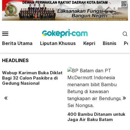
Loncat
ke
konten
Menu
Mobile
Berita Utama
Liputan Khusus
Kepri
Bisnis
Pol
HEADLINES
Wabup Karimun Buka Diklat
Bagi 32 Calon Paskibra di
Gedung Nasional
«
»
400 Bambu Ditanam untuk
Jaga Air Baku Batam