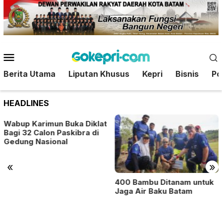
Loncat
ke
konten
Menu
Mobile
Berita Utama
Liputan Khusus
Kepri
Bisnis
Pol
HEADLINES
Wabup Karimun Buka Diklat
Bagi 32 Calon Paskibra di
Gedung Nasional
«
»
400 Bambu Ditanam untuk
Jaga Air Baku Batam