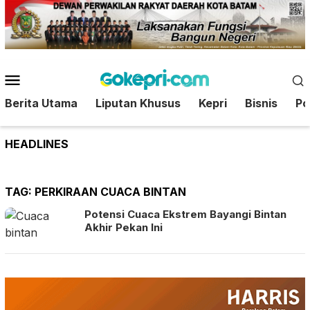
Loncat
ke
konten
Menu
Mobile
Berita Utama
Liputan Khusus
Kepri
Bisnis
Pol
HEADLINES
TAG:
PERKIRAAN CUACA BINTAN
Potensi Cuaca Ekstrem Bayangi Bintan
Akhir Pekan Ini