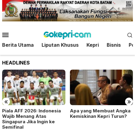
Loncat
ke
konten
Menu
Mobile
Berita Utama
Liputan Khusus
Kepri
Bisnis
Pol
HEADLINES
«
»
Piala AFF 2026: Indonesia
Apa yang Membuat Angka
Wajib Menang Atas
Kemiskinan Kepri Turun?
Singapura Jika Ingin ke
Semifinal