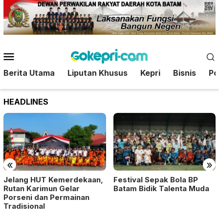
Loncat
ke
konten
Menu
Mobile
Berita Utama
Liputan Khusus
Kepri
Bisnis
Pol
HEADLINES
«
»
Jelang HUT Kemerdekaan,
Festival Sepak Bola BP
Rutan Karimun Gelar
Batam Bidik Talenta Muda
Porseni dan Permainan
Tradisional