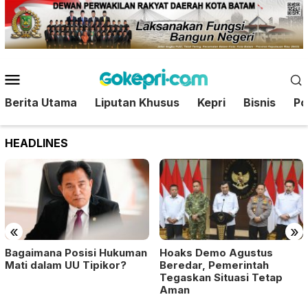
Loncat
ke
konten
Menu
Mobile
Berita Utama
Liputan Khusus
Kepri
Bisnis
Pol
HEADLINES
«
»
Bagaimana Posisi Hukuman
Hoaks Demo Agustus
Mati dalam UU Tipikor?
Beredar, Pemerintah
Tegaskan Situasi Tetap
Aman