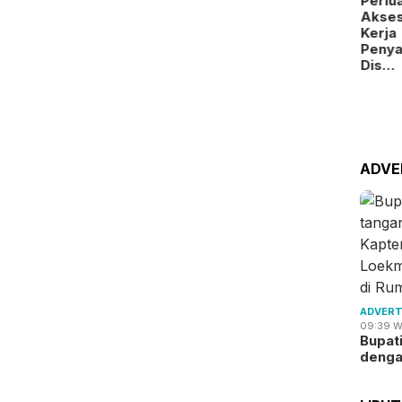
Perlu
Kamis,
Akse
06/08/2026 -
Kerja
19:09 WIB
Peny
BP Batam
Dis…
Digitalisasi
Layanan
Alokasi
La…
ADVE
ADVERT
09:39 W
Bupat
deng