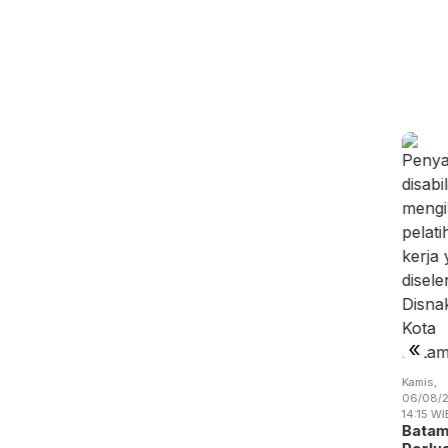
u,
Selasa,
Selasa,
/08/2026 -
04/08/2026 -
04/08/2026 -
:02 WIB
15:38 WIB
14:57 WIB
 Batam
Drainase
Empat Kali
nahi
Tersumbat,
Beraksi,
okasi
BMSDA
Pencuri
emanfaatan
Batam
Kabel
uan…
Perluas …
Jembat…
«
Kamis,
06/08/2
14:15 WI
Bata