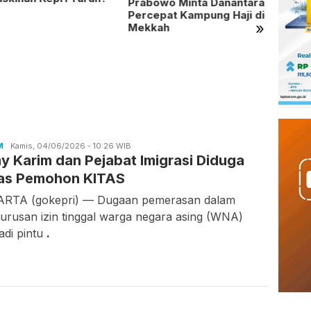
Prabowo Minta Danantara
Percepat Kampung Haji di
»
Mekkah
Masih
Batam
Perlu
Kepri
M
Candra
Kamis, 04/06/2026 - 10:26 WIB
my Karim dan Pejabat Imigrasi Diduga
Gunawan
as Pemohon KITAS
RTA (gokepri) — Dugaan pemerasan dalam
urusan izin tinggal warga negara asing (WNA)
adi pintu
.