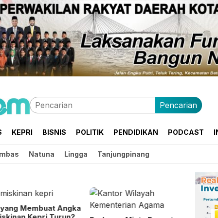
Pencarian
S
KEPRI
BISNIS
POLITIK
PENDIDIKAN
PODCAST
I
mbas
Natuna
Lingga
Tanjungpinang
 yang Membuat Angka
skinan Kepri Turun?