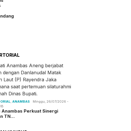
as
s
andang
RTORIAL
ORIAL
,
ANAMBAS
Minggu, 26/07/2026 -
IB
i Anambas Perkuat Sinergi
an TN…