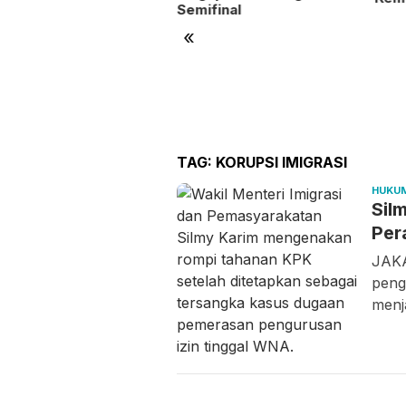
tam
Semifinal
«
TAG:
KORUPSI IMIGRASI
HUKU
Sil
Per
JAKA
peng
menj