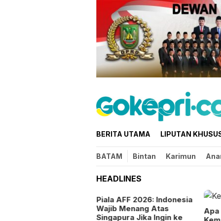
Loncat
ke
konten
BERITA UTAMA
LIPUTAN KHUSU
BATAM
Bintan
Karimun
Ana
HEADLINES
tusan Wisatawan
Piala AFF 2026: Indonesia
laysia Ramaikan Family
Wajib Menang Atas
Apa
ly Wisata Season 3 di
Singapura Jika Ingin ke
Kemi