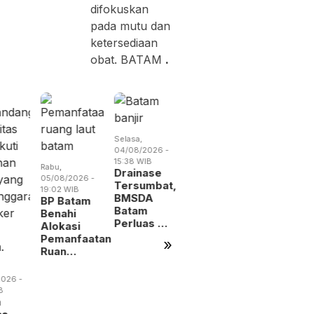
difokuskan
pada mutu dan
ketersediaan
obat. BATAM
.
Selasa,
Selasa,
Kamis,
04/08/2026 -
04/08/2026 -
06/08/2026 
15:38 WIB
14:57 WIB
19:09 WIB
Rabu,
Drainase
Empat Kali
BP Batam
05/08/2026 -
Tersumbat,
Beraksi,
Digitalisa
19:02 WIB
BMSDA
Pencuri
Layanan
BP Batam
Batam
Kabel
Alokasi
Benahi
Perluas …
Jembat…
La…
Alokasi
Pemanfaatan
»
Ruan…
026 -
B
m