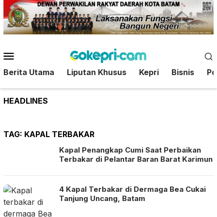
Loncat
ke
konten
Menu
Mobile
Berita Utama
Liputan Khusus
Kepri
Bisnis
Pol
HEADLINES
TAG:
KAPAL TERBAKAR
Kapal Penangkap Cumi Saat Perbaikan
Terbakar di Pelantar Baran Barat Karimun
4 Kapal Terbakar di Dermaga Bea Cukai
Tanjung Uncang, Batam