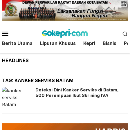
Loncat
ke
konten
Menu
Mobile
Berita Utama
Liputan Khusus
Kepri
Bisnis
Pol
HEADLINES
TAG:
KANKER SERVIKS BATAM
Deteksi Dini Kanker Serviks di Batam,
500 Perempuan Ikut Skrining IVA