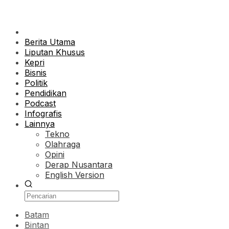
Berita Utama
Liputan Khusus
Kepri
Bisnis
Politik
Pendidikan
Podcast
Infografis
Lainnya
Tekno
Olahraga
Opini
Derap Nusantara
English Version
Batam
Bintan