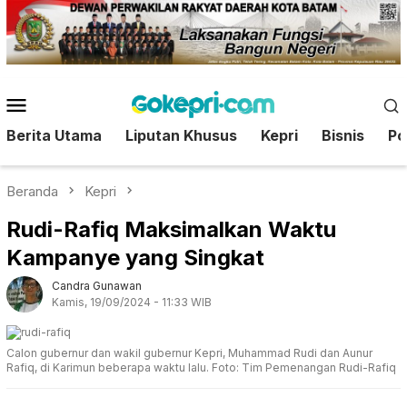
Loncat
ke
konten
Menu
Mobile
Berita Utama
Liputan Khusus
Kepri
Bisnis
Pol
Beranda
Kepri
Rudi-Rafiq Maksimalkan Waktu
Kampanye yang Singkat
Candra Gunawan
Kamis, 19/09/2024 - 11:33 WIB
Calon gubernur dan wakil gubernur Kepri, Muhammad Rudi dan Aunur
Rafiq, di Karimun beberapa waktu lalu. Foto: Tim Pemenangan Rudi-Rafiq