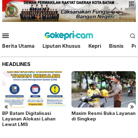
Loncat
ke
konten
Menu
Mobile
Berita Utama
Liputan Khusus
Kepri
Bisnis
Pol
HEADLINES
«
»
BP Batam Digitalisasi
Maxim Resmi Buka Layanan
Layanan Alokasi Lahan
di Singkep
Lewat LMS