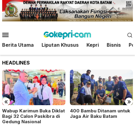
Loncat
ke
konten
Menu
Mobile
Berita Utama
Liputan Khusus
Kepri
Bisnis
Pol
HEADLINES
«
»
400 Bambu Ditanam untuk
Wabup Karimun Buka Diklat
Jaga Air Baku Batam
Bagi 32 Calon Paskibra di
Gedung Nasional