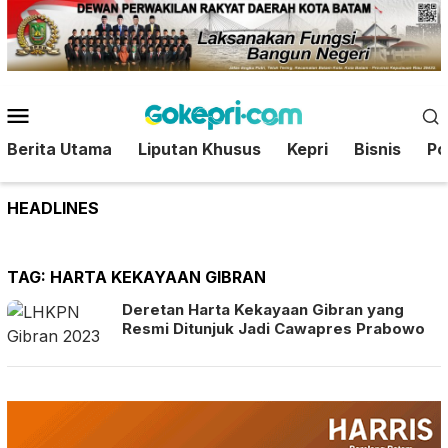
Loncat
ke
konten
Menu
Mobile
Berita Utama
Liputan Khusus
Kepri
Bisnis
Pol
HEADLINES
TAG:
HARTA KEKAYAAN GIBRAN
Deretan Harta Kekayaan Gibran yang
Resmi Ditunjuk Jadi Cawapres Prabowo