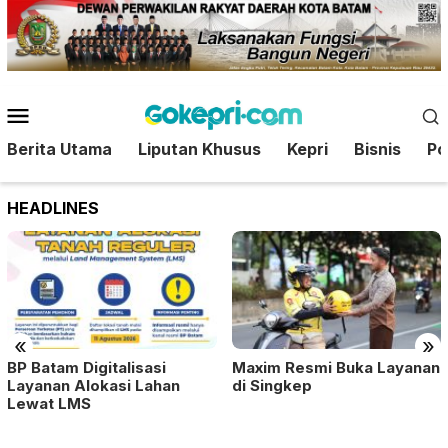
Loncat
ke
konten
Menu
Mobile
Berita Utama
Liputan Khusus
Kepri
Bisnis
Pol
HEADLINES
«
»
BP Batam Digitalisasi
Maxim Resmi Buka Layanan
Layanan Alokasi Lahan
di Singkep
Lewat LMS