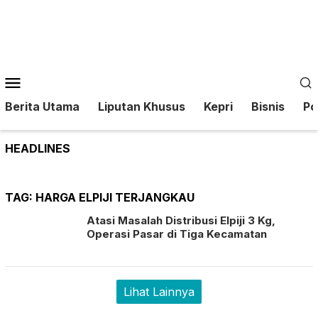
Loncat
ke
konten
Menu
Mobile
Berita Utama
Liputan Khusus
Kepri
Bisnis
Pol
HEADLINES
TAG:
HARGA ELPIJI TERJANGKAU
Atasi Masalah Distribusi Elpiji 3 Kg,
Operasi Pasar di Tiga Kecamatan
Lihat Lainnya