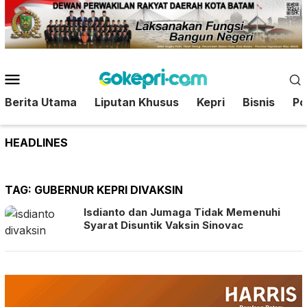
Loncat
ke
konten
Menu
Mobile
Berita Utama
Liputan Khusus
Kepri
Bisnis
Pol
HEADLINES
TAG:
GUBERNUR KEPRI DIVAKSIN
Isdianto dan Jumaga Tidak Memenuhi
Syarat Disuntik Vaksin Sinovac