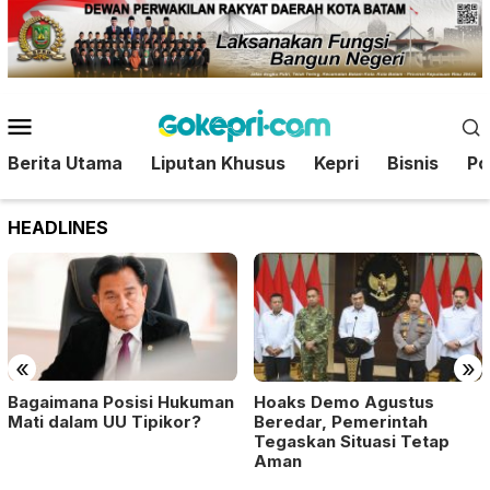
Loncat
ke
konten
Menu
Mobile
Berita Utama
Liputan Khusus
Kepri
Bisnis
Pol
HEADLINES
«
»
Bagaimana Posisi Hukuman
Hoaks Demo Agustus
Mati dalam UU Tipikor?
Beredar, Pemerintah
Tegaskan Situasi Tetap
Aman