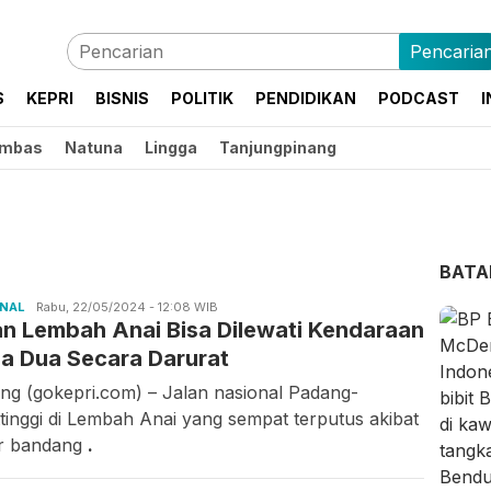
Pencaria
S
KEPRI
BISNIS
POLITIK
PENDIDIKAN
PODCAST
I
mbas
Natuna
Lingga
Tanjungpinang
BAT
ONAL
Ilfitrah
Rabu, 22/05/2024 - 12:08 WIB
an Lembah Anai Bisa Dilewati Kendaraan
a Dua Secara Darurat
ng (gokepri.com) – Jalan nasional Padang-
ttinggi di Lembah Anai yang sempat terputus akibat
ir bandang
.