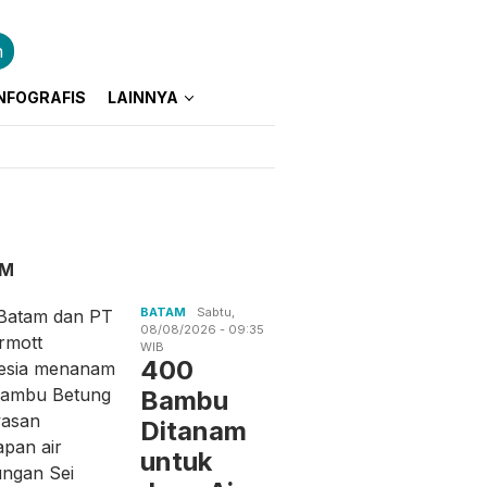
n
NFOGRAFIS
LAINNYA
AM
BATAM
Sabtu,
08/08/2026 - 09:35
WIB
400
Bambu
Ditanam
untuk