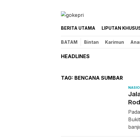
Loncat
ke
konten
BERITA UTAMA
LIPUTAN KHUSU
BATAM
Bintan
Karimun
Ana
HEADLINES
TAG:
BENCANA SUMBAR
NASI
Jal
Rod
Pada
Buki
banj