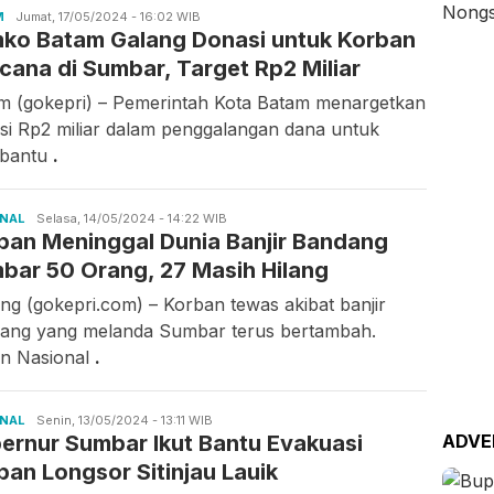
M
Candra
Jumat, 17/05/2024 - 16:02 WIB
ko Batam Galang Donasi untuk Korban
Gunawan
cana di Sumbar, Target Rp2 Miliar
m (gokepri) – Pemerintah Kota Batam menargetkan
si Rp2 miliar dalam penggalangan dana untuk
bantu
.
ONAL
Ilfitrah
Selasa, 14/05/2024 - 14:22 WIB
ban Meninggal Dunia Banjir Bandang
bar 50 Orang, 27 Masih Hilang
ng (gokepri.com) – Korban tewas akibat banjir
ang yang melanda Sumbar terus bertambah.
n Nasional
.
ONAL
Ilfitrah
Senin, 13/05/2024 - 13:11 WIB
ernur Sumbar Ikut Bantu Evakuasi
ADVE
ban Longsor Sitinjau Lauik