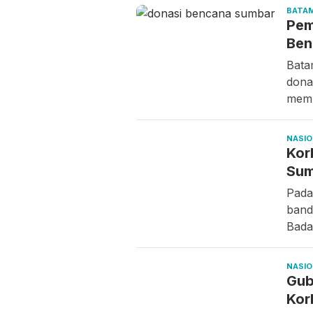
BATA
Pem
Ben
Bata
dona
mem
NASI
Kor
Sum
Pada
band
Bada
NASI
Gub
Kor