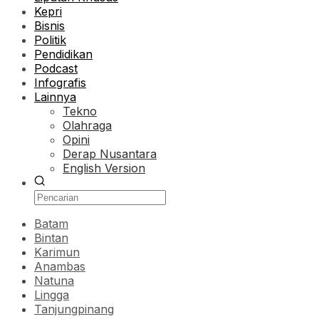
Kepri
Bisnis
Politik
Pendidikan
Podcast
Infografis
Lainnya
Tekno
Olahraga
Opini
Derap Nusantara
English Version
Batam
Bintan
Karimun
Anambas
Natuna
Lingga
Tanjungpinang