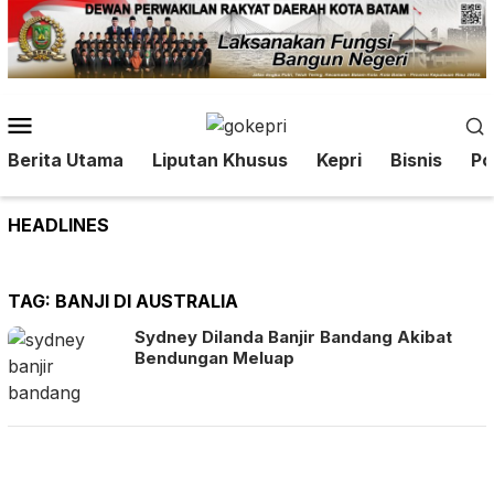
Loncat
ke
konten
Menu
Mobile
Berita Utama
Liputan Khusus
Kepri
Bisnis
Pol
HEADLINES
TAG:
BANJI DI AUSTRALIA
Sydney Dilanda Banjir Bandang Akibat
Bendungan Meluap