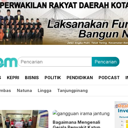
Pencarian
S
KEPRI
BISNIS
POLITIK
PENDIDIKAN
PODCAST
I
mbas
Natuna
Lingga
Tanjungpinang
Bagaimana Mengenali
Gejala Penyakit Katup