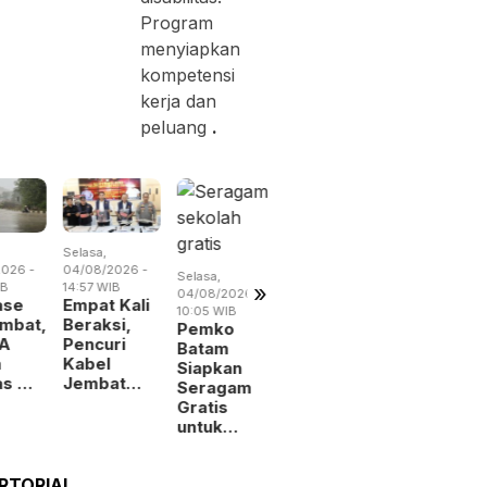
Program
menyiapkan
kompetensi
kerja dan
peluang
.
Selasa,
Selasa,
Rabu,
026 -
04/08/2026 -
04/08/2026 -
05/08/2026 
Selasa,
»
IB
14:57 WIB
07:28 WIB
19:02 WIB
04/08/2026 -
ase
Empat Kali
Tarif Parkir
BP Batam
10:05 WIB
mbat,
Beraksi,
Tahunan
Benahi
Pemko
A
Pencuri
Turun,
Alokasi
Batam
m
Kabel
Pemko
Pemanfaa
Siapkan
as …
Jembat…
Batam …
Ruan…
Seragam
Gratis
untuk…
RTORIAL