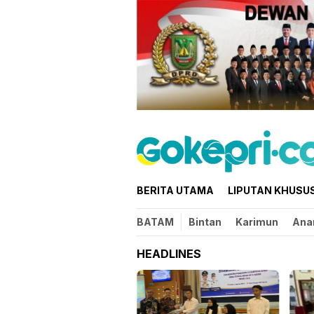
Loncat
ke
konten
BERITA UTAMA
LIPUTAN KHUSU
BATAM
Bintan
Karimun
Ana
HEADLINES