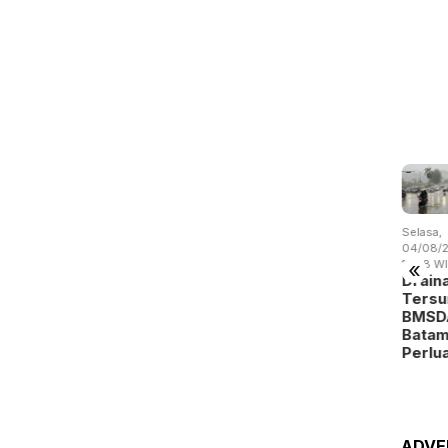
asa,
Selasa,
Selasa,
Rabu,
Selasa,
/08/2026 -
04/08/2026 -
04/08/2026 -
05/08/2026 -
04/08/2
«
57 WIB
10:05 WIB
07:28 WIB
19:02 WIB
15:38 W
pat Kali
Pemko
Tarif Parkir
BP Batam
Drain
raksi,
Batam
Tahunan
Benahi
Tersu
ncuri
Siapkan
Turun,
Alokasi
BMSD
bel
Seragam
Pemko
Pemanfaatan
Bata
embat…
Gratis
Batam …
Ruan…
Perlu
untuk…
ADVE