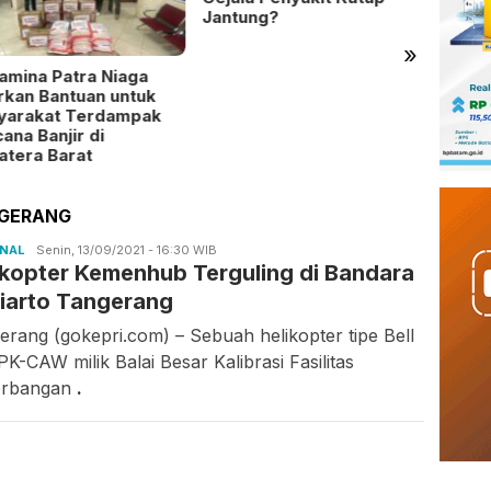
Jantung?
»
amina Patra Niaga
Bulan
rkan Bantuan untuk
Timah
yarakat Terdampak
120 K
ana Banjir di
tera Barat
NGERANG
ONAL
Candra
Senin, 13/09/2021 - 16:30 WIB
ikopter Kemenhub Terguling di Bandara
Gunawan
iarto Tangerang
erang (gokepri.com) – Sebuah helikopter tipe Bell
K-CAW milik Balai Besar Kalibrasi Fasilitas
erbangan
.