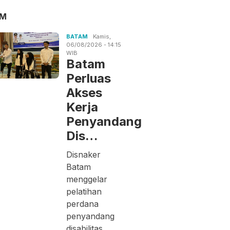
AM
BATAM
Kamis,
06/08/2026 - 14:15
WIB
Batam
Perluas
Akses
Kerja
Penyandang
Dis…
Disnaker
Batam
menggelar
pelatihan
perdana
penyandang
disabilitas.