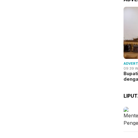
ADVERT
09:39 W
Bupat
deng
LIPU