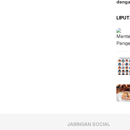
deng
LIPU
JARINGAN SOCIAL