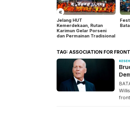
«
Fest
ntu Masyarakat dan
Jelang HUT
Bata
a Stabilitas Harga,
Kemerdekaan, Rutan
lsek Kundur Gelar
Karimun Gelar Porseni
ngan Murah
dan Permainan Tradisional
TAG:
ASSOCIATION FOR FRON
KESE
Bru
Dem
BATA
Will
fron