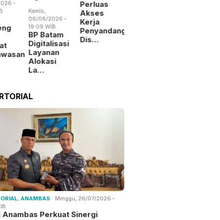
026 -
Perluas
B
Kamis,
Akses
06/08/2026 -
Kerja
eng
19:09 WIB
Penyandang
BP Batam
Dis…
Digitalisasi
at
Layanan
awasan
Alokasi
La…
RTORIAL
ORIAL
,
ANAMBAS
Minggu, 26/07/2026 -
IB
i Anambas Perkuat Sinergi