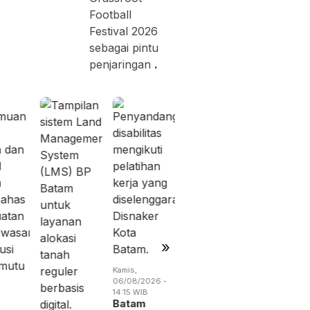
Football
Festival 2026
sebagai pintu
penjaringan
.
Rabu,
Jumat,
05/08/2026 -
07/08/2026 
19:02 WIB
13:04 WIB
BP Batam
Perang
Benahi
Dagang
Alokasi
Trump
Pemanfaatan
Menguba
Ruan…
Peta
Indust…
»
Kamis,
06/08/2026 -
14:15 WIB
Batam