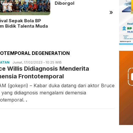
Diborgol
»
ival Sepak Bola BP
Ratus
m Bidik Talenta Muda
Sekola
Penjel
TOTEMPORAL DEGENERATION
HATAN
Candra
Jumat, 17/02/2023 - 10:25 WIB
ce Willis Didiagnosis Menderita
Gunawan
ensia Frontotemporal
M (gokepri) – Kabar duka datang dari aktor Bruce
is yang didiagnosis mengalami demensia
totemporal.
.