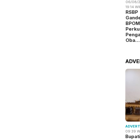
06/08/2
19:14 WI
RSBP
Gand
BPOM
Perku
Peng
Oba…
ADVE
ADVERT
09:39 W
Bupat