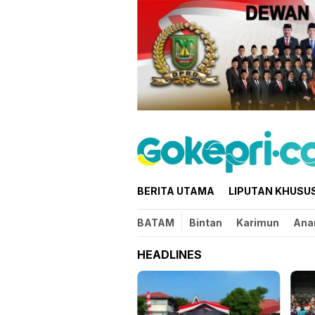
Loncat
ke
konten
BERITA UTAMA
LIPUTAN KHUSU
BATAM
Bintan
Karimun
Ana
HEADLINES