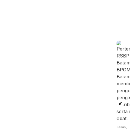
is,
Kamis,
Rabu,
/08/2026 -
06/08/2026 -
05/08/2026 -
:09 WIB
14:15 WIB
19:02 WIB
Jumat,
 Batam
Batam
BP Batam
07/08/2026 -
gitalisasi
Perluas
Benahi
13:04 WIB
yanan
Akses
Alokasi
Perang
okasi
Kerja
Pemanfaatan
Dagang
a…
Penyandang
Ruan…
Trump
Dis…
«
Mengubah
Peta
Indust…
Kamis,