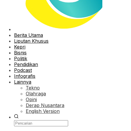
Berita Utama
Liputan Khusus
Kepri
Bisnis
Politik
Pendidikan
Podcast
Infografis
Lainnya
Tekno
Olahraga
Opini
Derap Nusantara
English Version