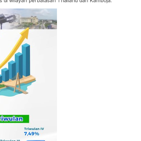
s di wilayah perbatasan Thailand dan Kamboja.