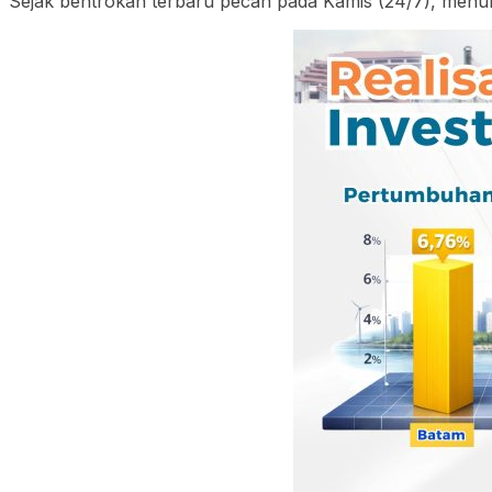
Sejak bentrokan terbaru pecah pada Kamis (24/7), menuru