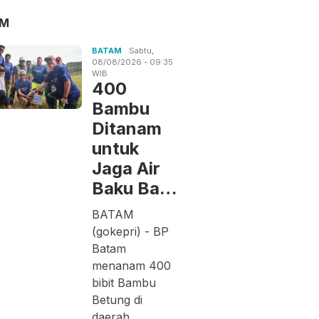
AM
BATAM
Sabtu,
08/08/2026 - 09:35
WIB
400
Bambu
Ditanam
untuk
Jaga Air
Baku Ba…
BATAM
(gokepri) - BP
Batam
menanam 400
bibit Bambu
Betung di
daerah