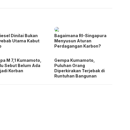
iesel Dinilai Bukan
Bagaimana RI-Singapura
yebab Utama Kabut
Menyusun Aturan
p
Perdagangan Karbon?
pa M 7,1 Kumamoto,
Gempa Kumamoto,
u Sebut Belum Ada
Puluhan Orang
jadi Korban
Diperkirakan Terjebak di
Runtuhan Bangunan