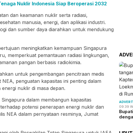
Tenaga Nuklir Indonesia Siap Beroperasi 2032
atan dan keamanan nuklir serta radiasi,
ehatan manusia, energi, dan aplikasi industri.
knologi dan sumber daya diarahkan untuk mendukung
 bertujuan meningkatkan kemampuan Singapura
ADVE
baru, memperkuat pemantauan radiasi lingkungan,
amanan pangan berbasis radiokimia.
diarahkan untuk pengembangan pencitraan medis
t NEA, penguatan kapasitas ini penting dalam
nergi nuklir di masa depan.
a Singapura dalam membangun kapasitas
ADVERT
n terhadap potensi penerapan energi nuklir dan
09:39 W
Bupat
ulis NEA dalam pernyataan resminya, Jumat
deng
gani oleh Perwakilan Tetap Singapura untuk IAEA
LIPU