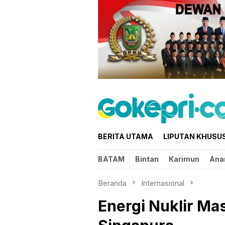
Loncat
ke
konten
BERITA UTAMA
LIPUTAN KHUSU
BATAM
Bintan
Karimun
Ana
Beranda
Internasional
Energi Nuklir Ma