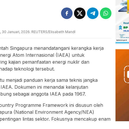
ia, 30 Januari, 2026. REUTERS/Elisabeth Mandl
tah Singapura menandatangani kerangka kerja
ergi Atom Internasional (IAEA) untuk
ring kajian pemanfaatan energi nuklir dan
adap teknologi tersebut.
tu menjadi panduan kerja sama teknis jangka
IAEA. Dokumen ini menandai kelanjutan
abung sebagai anggota IAEA pada 1967.
Country Programme Framework ini disusun oleh
apura (National Environment Agency/NEA)
entingan lintas sektor. Fokusnya mencakup enam