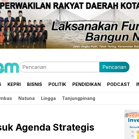
Pencarian
S
KEPRI
BISNIS
POLITIK
PENDIDIKAN
PODCAST
I
mbas
Natuna
Lingga
Tanjungpinang
suk Agenda Strategis