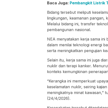
Baca Juga:
Pembangkit Listrik 
Bidang tersebut meliputi keselam
lingkungan, keamanan pangan, kes
Melalui bidang ini, transfer te
pembangunan nasional.
NEA menyatakan kerja sama ini
dalam menilai teknologi energi 
serta meningkatkan pengujian ke
Selain itu, kerja sama ini juga 
nuklir dan terapi kanker. Menuru
konteks kemungkinan penerapan e
“Kerangka ini memperkuat upay
keselamatan nuklir, seiring kajia
meningkatnya minat kawasan,” t
(24/4/2026).
Kesepakatan tersebut ditandatan