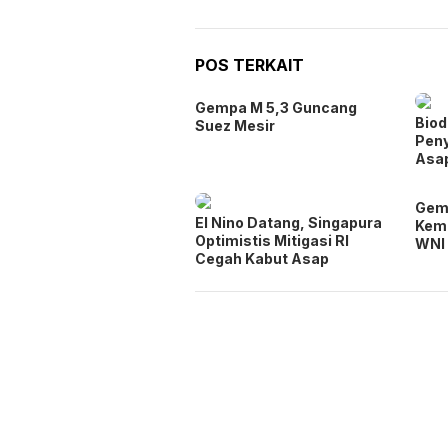
POS TERKAIT
Gempa M 5,3 Guncang
Biod
Suez Mesir
Pen
Asa
Gem
El Nino Datang, Singapura
Keml
Optimistis Mitigasi RI
WNI 
Cegah Kabut Asap