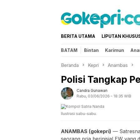
Loncat
ke
konten
BERITA UTAMA
LIPUTAN KHUSU
BATAM
Bintan
Karimun
Ana
Beranda
Kepri
Anambas
Polisi Tangkap 
Candra Gunawan
Rabu, 03/06/2026 - 18:35 WIB
Ilustrasi sabu-sabu.
ANAMBAS (gokepri)
— Satresna
seorang pria berinisial EW yang d