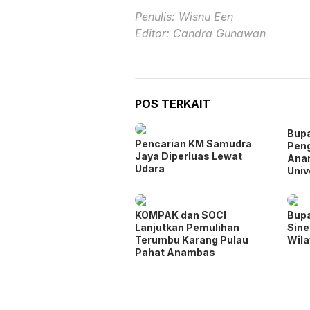
Penulis: Wisnu Een
Editor: Candra Gunawan
POS TERKAIT
Bupa
Pencarian KM Samudra
Peng
Jaya Diperluas Lewat
Anam
Udara
Univ
KOMPAK dan SOCI
Bupa
Lanjutkan Pemulihan
Sine
Terumbu Karang Pulau
Wila
Pahat Anambas