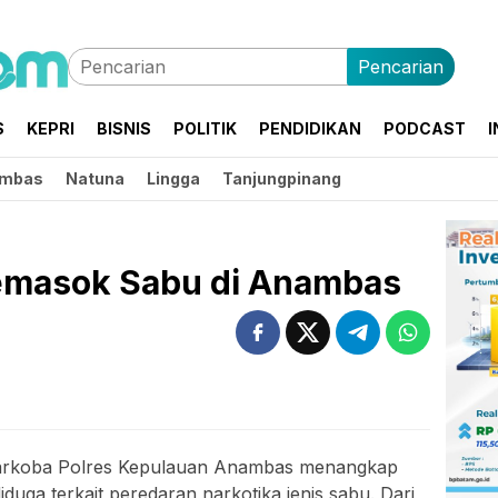
Pencarian
S
KEPRI
BISNIS
POLITIK
PENDIDIKAN
PODCAST
I
mbas
Natuna
Lingga
Tanjungpinang
Pemasok Sabu di Anambas
rkoba Polres Kepulauan Anambas menangkap
iduga terkait peredaran narkotika jenis sabu. Dari