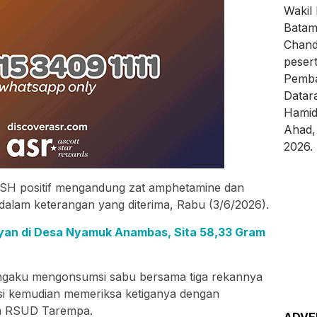
SH positif mengandung zat amphetamine dan
 dalam keterangan yang diterima, Rabu (3/6/2026).
ayan di Desa Nyamuk Anambas, Sita 58,33 Gram
ngaku mengonsumsi sabu bersama tiga rekannya
olisi kemudian memeriksa ketiganya dengan
um RSUD Tarempa.
ADVE