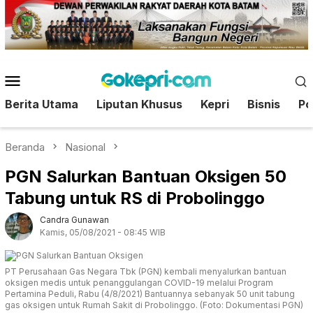
Loncat
ke
konten
Menu
Mobile
Berita Utama
Liputan Khusus
Kepri
Bisnis
Pol
Beranda
Nasional
PGN Salurkan Bantuan Oksigen 50
Tabung untuk RS di Probolinggo
Candra Gunawan
Kamis, 05/08/2021 - 08:45 WIB
PT Perusahaan Gas Negara Tbk (PGN) kembali menyalurkan bantuan
oksigen medis untuk penanggulangan COVID-19 melalui Program
Pertamina Peduli, Rabu (4/8/2021) Bantuannya sebanyak 50 unit tabung
gas oksigen untuk Rumah Sakit di Probolinggo. (Foto: Dokumentasi PGN)