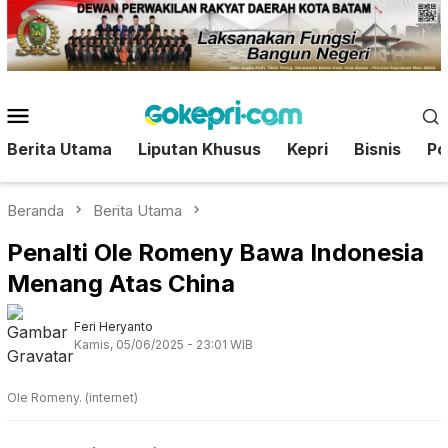
Loncat
ke
konten
Menu
Mobile
Berita Utama
Liputan Khusus
Kepri
Bisnis
Pol
Beranda
Berita Utama
Penalti Ole Romeny Bawa Indonesia
Menang Atas China
Feri Heryanto
Kamis, 05/06/2025 - 23:01 WIB
Ole Romeny. (internet)