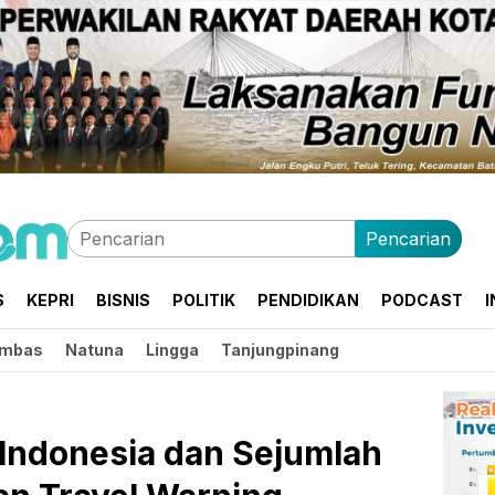
Pencarian
S
KEPRI
BISNIS
POLITIK
PENDIDIKAN
PODCAST
I
mbas
Natuna
Lingga
Tanjungpinang
Indonesia dan Sejumlah