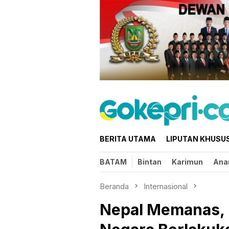
Loncat
ke
konten
BERITA UTAMA
LIPUTAN KHUSU
BATAM
Bintan
Karimun
Ana
Beranda
Internasional
Nepal Memanas, 