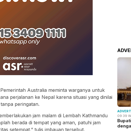
ADVE
r, Pemerintah Australia meminta warganya untuk
a perjalanan ke Nepal karena situasi yang dinilai
tanpa peringatan.
ADVERT
memberlakukan jam malam di Lembah Kathmandu
09:39 W
Bupat
aplah berada di tempat yang aman, patuhi jam
deng
ritas setempat,” tulis imbauan tersebut.