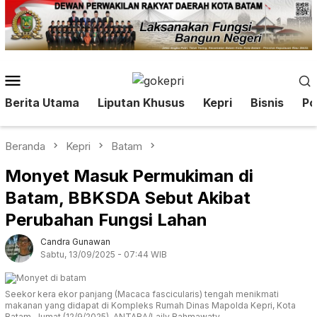
Loncat
ke
konten
Menu
Mobile
Berita Utama
Liputan Khusus
Kepri
Bisnis
Pol
Beranda
Kepri
Batam
Monyet Masuk Permukiman di
Batam, BBKSDA Sebut Akibat
Perubahan Fungsi Lahan
Candra Gunawan
Sabtu, 13/09/2025 - 07:44 WIB
Seekor kera ekor panjang (Macaca fascicularis) tengah menikmati
makanan yang didapat di Kompleks Rumah Dinas Mapolda Kepri, Kota
Batam, Jumat (12/9/2025). ANTARA/Laily Rahmawaty