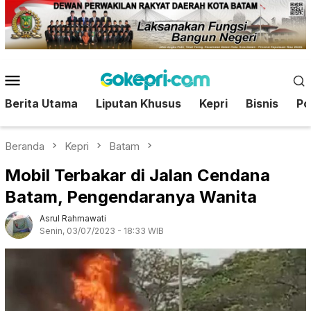
Loncat
ke
konten
Menu
Mobile
Berita Utama
Liputan Khusus
Kepri
Bisnis
Pol
Beranda
Kepri
Batam
Mobil Terbakar di Jalan Cendana
Batam, Pengendaranya Wanita
Asrul Rahmawati
Senin, 03/07/2023 - 18:33 WIB