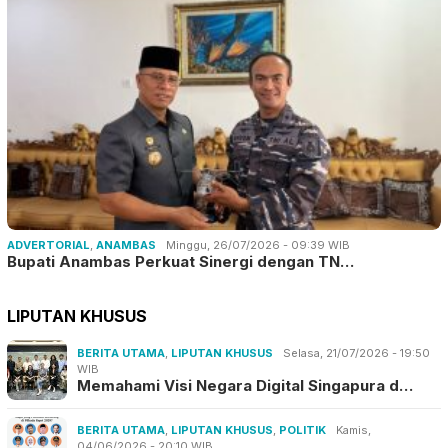
ADVERTORIAL
,
ANAMBAS
Minggu, 26/07/2026 - 09:39 WIB
Bupati Anambas Perkuat Sinergi dengan TN…
LIPUTAN KHUSUS
BERITA UTAMA
,
LIPUTAN KHUSUS
Selasa, 21/07/2026 - 19:50
WIB
Memahami Visi Negara Digital Singapura d…
BERITA UTAMA
,
LIPUTAN KHUSUS
,
POLITIK
Kamis,
04/06/2026 - 20:10 WIB