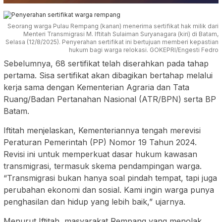
Seorang warga Pulau Rempang (kanan) menerima sertifikat hak milik dari
Menteri Transmigrasi M. Iftitah Sulaiman Suryanagara (kiri) di Batam,
Selasa (12/8/2025). Penyerahan sertifikat ini bertujuan memberi kepastian
hukum bagi warga relokasi. GOKEPRI/Engesti Fedro
Sebelumnya, 68 sertifikat telah diserahkan pada tahap
pertama. Sisa sertifikat akan dibagikan bertahap melalui
kerja sama dengan Kementerian Agraria dan Tata
Ruang/Badan Pertanahan Nasional (ATR/BPN) serta BP
Batam.
Iftitah menjelaskan, Kementeriannya tengah merevisi
Peraturan Pemerintah (PP) Nomor 19 Tahun 2024.
Revisi ini untuk memperkuat dasar hukum kawasan
transmigrasi, termasuk skema pendampingan warga.
“Transmigrasi bukan hanya soal pindah tempat, tapi juga
perubahan ekonomi dan sosial. Kami ingin warga punya
penghasilan dan hidup yang lebih baik,” ujarnya.
Menurut Iftitah, masyarakat Rempang yang menolak