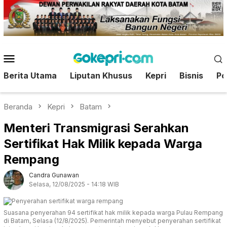
Loncat
ke
konten
Menu
Mobile
Berita Utama
Liputan Khusus
Kepri
Bisnis
Pol
Beranda
Kepri
Batam
Menteri Transmigrasi Serahkan
Sertifikat Hak Milik kepada Warga
Rempang
Candra Gunawan
Selasa, 12/08/2025 - 14:18 WIB
Suasana penyerahan 94 sertifikat hak milik kepada warga Pulau Rempang
di Batam, Selasa (12/8/2025). Pemerintah menyebut penyerahan sertifikat