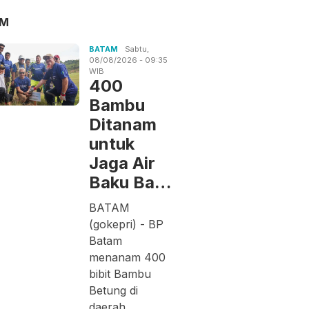
AM
BATAM
Sabtu,
08/08/2026 - 09:35
WIB
400
Bambu
Ditanam
untuk
Jaga Air
Baku Ba…
BATAM
(gokepri) - BP
Batam
menanam 400
bibit Bambu
Betung di
daerah