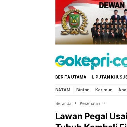
Loncat
ke
konten
BERITA UTAMA
LIPUTAN KHUSU
BATAM
Bintan
Karimun
Ana
Beranda
Kesehatan
Lawan Pegal Usai 