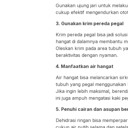
Gunakan ujung jari untuk melakuk
cukup efektif mengendurkan oto
3. Gunakan krim pereda pegal
Krim pereda pegal bisa jadi solu
hangat di dalamnya membantu me
Oleskan krim pada area tubuh yan
beraktivitas dengan nyaman.
4. Manfaatkan air hangat
Air hangat bisa melancarkan sir
tubuh yang pegal menggunakan ha
Jika ingin lebih maksimal, beren
ini juga ampuh mengatasi kaki peg
5. Penuhi cairan dan asupan ber
Dehidrasi ringan bisa memperpara
cukup air putih selama dan sete