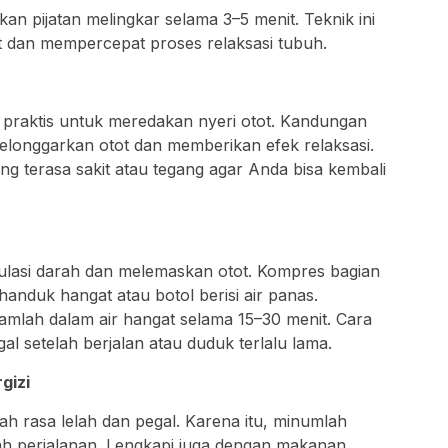
an pijatan melingkar selama 3–5 menit. Teknik ini
t dan mempercepat proses relaksasi tubuh.
si praktis untuk meredakan nyeri otot. Kandungan
longgarkan otot dan memberikan efek relaksasi.
g terasa sakit atau tegang agar Anda bisa kembali
kulasi darah dan melemaskan otot. Kompres bagian
nduk hangat atau botol berisi air panas.
damlah dalam air hangat selama 15–30 menit. Cara
al setelah berjalan atau duduk terlalu lama.
gizi
h rasa lelah dan pegal. Karena itu, minumlah
lah perjalanan. Lengkapi juga dengan makanan