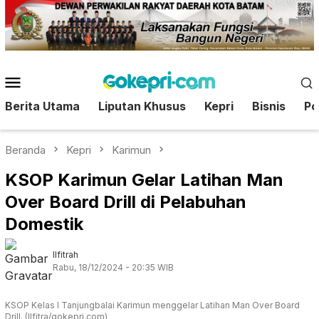
Loncat
ke
konten
Menu
Mobile
Berita Utama
Liputan Khusus
Kepri
Bisnis
Pol
Beranda
Kepri
Karimun
KSOP Karimun Gelar Latihan Man
Over Board Drill di Pelabuhan
Domestik
Ilfitrah
Rabu, 18/12/2024 - 20:35 WIB
KSOP Kelas I Tanjungbalai Karimun menggelar Latihan Man Over Board
Drill. (Ilfitra/gokepri.com)