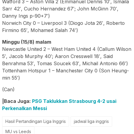
Watford 3 – Aston Villa 2 (Emmanuel Dennis 10′, Ismaila
Sarr 42′, Cucho Hernandez 67′; John McGinn 70′,
Danny Ings p-90+7′)
Norwich City 0 – Liverpool 3 (Diogo Jota 26′, Roberto
Firmino 65′, Mohamed Salah 74′)
Minggu (15/8) malam
Newcastle United 2 – West Ham United 4 (Callum Wilson
5′, Jacob Murphy 40′; Aaron Cresswell 18′, Said
Benrahma 53′, Tomas Soucek 63′, Michail Antonio 66′)
Tottenham Hotspur 1 – Manchester City 0 (Son Heung-
min 55′)
(Can)
|Baca Juga:
PSG Taklukkan Strasbourg 4-2 usai
Perkenalkan Messi
Hasil Pertandingan Liga Inggris
jadwal liga inggris
MU vs Leeds