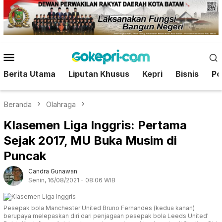
Loncat
ke
konten
Menu
Mobile
Berita Utama
Liputan Khusus
Kepri
Bisnis
Pol
Beranda
Olahraga
Klasemen Liga Inggris: Pertama
Sejak 2017, MU Buka Musim di
Puncak
Candra Gunawan
Senin, 16/08/2021 - 08:06 WIB
Pesepak bola Manchester United Bruno Fernandes (kedua kanan)
berupaya melepaskan diri dari penjagaan pesepak bola Leeds United'