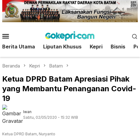
Loncat
ke
konten
Menu
Mobile
Berita Utama
Liputan Khusus
Kepri
Bisnis
Pol
Beranda
Kepri
Batam
Ketua DPRD Batam Apresiasi Pihak
yang Membantu Penanganan Covid-
19
Iwan
Sabtu, 02/05/2020 - 15:32 WIB
Ketua DPRD Batam, Nuryanto