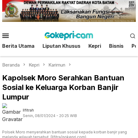
Loncat
ke
konten
Menu
Mobile
Berita Utama
Liputan Khusus
Kepri
Bisnis
Pol
Beranda
Kepri
Karimun
Kapolsek Moro Serahkan Bantuan
Sosial ke Keluarga Korban Banjir
Lumpur
Ilfitrah
Senin, 08/01/2024 - 20:25 WIB
Polsek Moro menyerahkan bantuan sosial kepada korban banjir yang
melanda wilayah tersebut. (Ilfitra/gokepri.com)