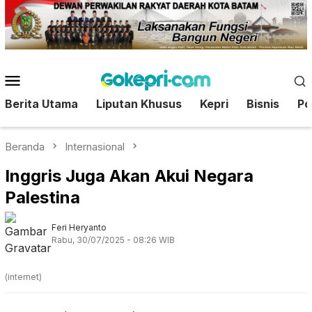
Loncat
ke
konten
Menu
Mobile
Berita Utama
Liputan Khusus
Kepri
Bisnis
Pol
Beranda
Internasional
Inggris Juga Akan Akui Negara
Palestina
Feri Heryanto
Rabu, 30/07/2025 - 08:26 WIB
(internet)