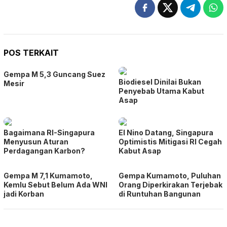
POS TERKAIT
Gempa M 5,3 Guncang Suez
Biodiesel Dinilai Bukan
Mesir
Penyebab Utama Kabut
Asap
Bagaimana RI-Singapura
El Nino Datang, Singapura
Menyusun Aturan
Optimistis Mitigasi RI Cegah
Perdagangan Karbon?
Kabut Asap
Gempa M 7,1 Kumamoto,
Gempa Kumamoto, Puluhan
Kemlu Sebut Belum Ada WNI
Orang Diperkirakan Terjebak
jadi Korban
di Runtuhan Bangunan