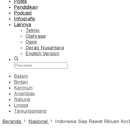
Politik
Pendidikan
Podcast
Infografis
Lainnya
Tekno
Olahraga
Opini
Derap Nusantara
English Version
Batam
Bintan
Karimun
Anambas
Natuna
Lingga
Tanjungpinang
Beranda
Nasional
Indonesia Siap Rawat Ribuan Ko