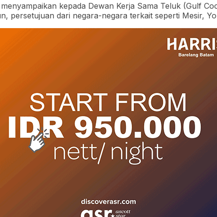
 menyampaikan kepada Dewan Kerja Sama Teluk (Gulf Coo
persetujuan dari negara-negara terkait seperti Mesir, Yor