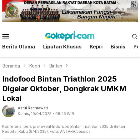
Loncat
ke
konten
Menu
Mobile
Berita Utama
Liputan Khusus
Kepri
Bisnis
Pol
Beranda
Kepri
Bintan
Indofood Bintan Triathlon 2025
Digelar Oktober, Dongkrak UMKM
Lokal
Asrul Rahmawati
Kamis, 10/04/2025 - 08:45 WIB
Konferensi pers pra-event Indofood Bintan Triathlon 2025 di Bintan
Resorts, Rabu (9/4/2025). Foto: ANTARA/Jessica