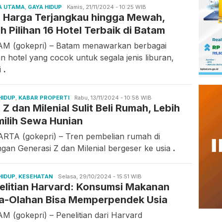
A UTAMA
,
GAYA HIDUP
Candra
Kamis, 21/11/2024 - 10:25 WIB
i Harga Terjangkau hingga Mewah,
Gunawan
ah Pilihan 16 Hotel Terbaik di Batam
M (gokepri) – Batam menawarkan berbagai
an hotel yang cocok untuk segala jenis liburan,
i
.
HIDUP
,
KABAR PROPERTI
Candra
Rabu, 13/11/2024 - 10:58 WIB
 Z dan Milenial Sulit Beli Rumah, Lebih
Gunawan
ilih Sewa Hunian
RTA (gokepri) – Tren pembelian rumah di
ngan Generasi Z dan Milenial bergeser ke usia
.
HIDUP
,
KESEHATAN
Candra
Selasa, 29/10/2024 - 15:51 WIB
elitian Harvard: Konsumsi Makanan
Gunawan
ra-Olahan Bisa Memperpendek Usia
M (gokepri) – Penelitian dari Harvard