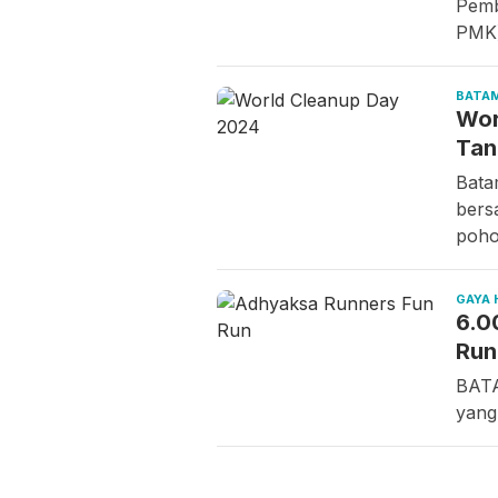
Pemb
PMK)
BATA
Wor
Tan
Bata
bers
poho
GAYA 
6.0
Run
BATA
yang