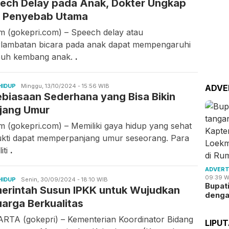
ech Delay pada Anak, Dokter Ungkap
Rahmawati
 Penyebab Utama
m (gokepri.com) – Speech delay atau
rlambatan bicara pada anak dapat mempengaruhi
uh kembang anak.
.
HIDUP
Asrul
Minggu, 13/10/2024 - 15:56 WIB
ADVE
ebiasaan Sederhana yang Bisa Bikin
Rahmawati
jang Umur
m (gokepri.com) – Memiliki gaya hidup yang sehat
ukti dapat memperpanjang umur seseorang. Para
iti
.
ADVERT
09:39 W
HIDUP
Candra
Senin, 30/09/2024 - 18:10 WIB
Bupat
erintah Susun IPKK untuk Wujudkan
Gunawan
deng
uarga Berkualitas
RTA (gokepri) – Kementerian Koordinator Bidang
LIPU