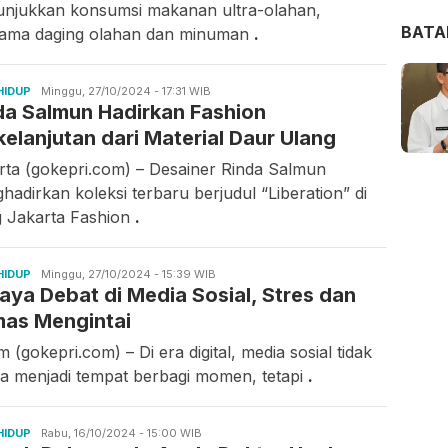
njukkan konsumsi makanan ultra-olahan,
BAT
tama daging olahan dan minuman
.
HIDUP
Asrul
Minggu, 27/10/2024 - 17:31 WIB
da Salmun Hadirkan Fashion
Rahmawati
kelanjutan dari Material Daur Ulang
rta (gokepri.com) – Desainer Rinda Salmun
hadirkan koleksi terbaru berjudul “Liberation” di
g Jakarta Fashion
.
HIDUP
Asrul
Minggu, 27/10/2024 - 15:39 WIB
aya Debat di Media Sosial, Stres dan
Rahmawati
as Mengintai
 (gokepri.com) – Di era digital, media sosial tidak
a menjadi tempat berbagi momen, tetapi
.
HIDUP
Asrul
Rabu, 16/10/2024 - 15:00 WIB