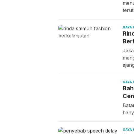
menu
teru
GAYA 
Rin
Ber
Jaka
meng
ajan
GAYA 
Bah
Cem
Batam
hany
GAYA 