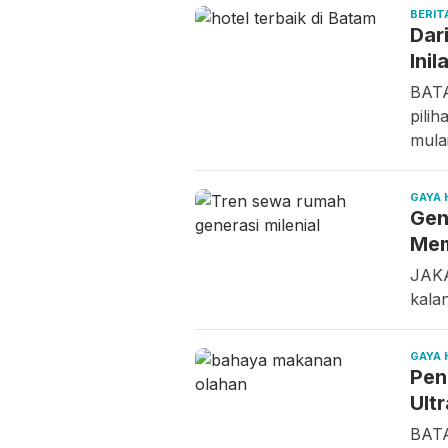
BERIT
Dar
Inil
BATA
pilih
mula
GAYA 
Gen
Mem
JAKA
kala
GAYA 
Pen
Ult
BATA