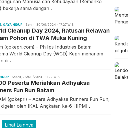
angunan Manusia dan Kebudayaan (Kemenko
 bekerja sama dengan
.
M
,
GAYA HIDUP
Asrul
Senin, 30/09/2024 - 17:27 WIB
ld Cleanup Day 2024, Ratusan Relawan
Rahmawati
am Pohon di TWA Muka Kuning
m (gokepri.com) – Philips Industries Batam
ama World Cleanup Day (WCD) Kepri menanam
n di
.
HIDUP
Candra
Sabtu, 28/09/2024 - 11:22 WIB
00 Peserta Meriahkan Adhyaksa
Gunawan
ners Fun Run Batam
M (gokepri) – Acara Adhyaksa Runners Fun Run,
 digelar oleh IKAL Angkatan ke-6 HIPMI
.
Lihat Lainnya