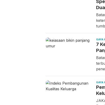
Spe
Dua
Bata
kete
tumb
GAYA 
7 K
Pan
Bata
terb
penel
GAYA 
Pem
Kel
JAKA