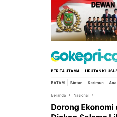
Loncat
ke
konten
BERITA UTAMA
LIPUTAN KHUSU
BATAM
Bintan
Karimun
Ana
Beranda
Nasional
Dorong Ekonomi d