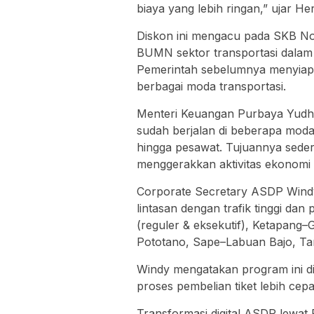
biaya yang lebih ringan,” ujar He
Diskon ini mengacu pada SKB N
BUMN sektor transportasi dalam p
Pemerintah sebelumnya menyiapk
berbagai moda transportasi.
Menteri Keuangan Purbaya Yudhi
sudah berjalan di beberapa moda
hingga pesawat. Tujuannya sede
menggerakkan aktivitas ekonomi d
Corporate Secretary ASDP Windy 
lintasan dengan trafik tinggi da
(reguler & eksekutif), Ketapang
Pototano, Sape–Labuan Bajo, Ta
Windy mengatakan program ini dii
proses pembelian tiket lebih cepa
Transformasi digital ASDP lewat