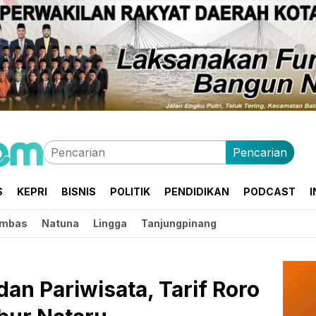
Pencarian
S
KEPRI
BISNIS
POLITIK
PENDIDIKAN
PODCAST
I
mbas
Natuna
Lingga
Tanjungpinang
an Pariwisata, Tarif Roro