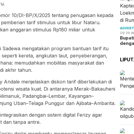
ru.
omor 10/DI-BP/X/2025 tentang penugasan kepada
emberian tarif stimulus untuk libur Nataru.
ADVERT
an anggaran stimulus Rp180 miliar untuk
09:39 W
Bupat
deng
 Sadewa mengatakan program bantuan tarif itu
 seperti kereta, angkutan laut, penyeberangan,
LIPU
rhana: memudahkan mobilitas masyarakat dan
i akhir tahun.
Andale menjelaskan diskon tarif diberlakukan di
n potensi wisata kuat. Di antaranya Merak–Bakauheni
–Gilimanuk, Padangbai–Lembar, Kayangan–
njung Uban–Telaga Punggur dan Ajibata–Ambarita.
ntegrasikan dengan sistem digital Ferizy agar
t dan tanpa antre.
 Ferizy dinilai membantu memperlancar layanan,